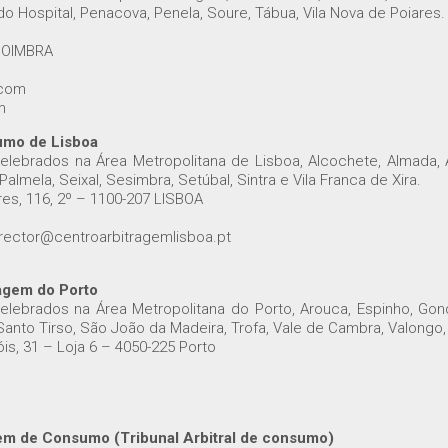
do Hospital, Penacova, Penela, Soure, Tábua, Vila Nova de Poiares.
 COIMBRA
.com
m
umo de Lisboa
elebrados na Área Metropolitana de Lisboa, Alcochete, Almada, A
 Palmela, Seixal, Sesimbra, Setúbal, Sintra e Vila Franca de Xira.
es, 116, 2º – 1100-207 LISBOA
director@centroarbitragemlisboa.pt
agem do Porto
elebrados na Área Metropolitana do Porto, Arouca, Espinho, Gond
Santo Tirso, São João da Madeira, Trofa, Vale de Cambra, Valongo,
s, 31 – Loja 6 – 4050-225 Porto
em de Consumo (Tribunal Arbitral de consumo)