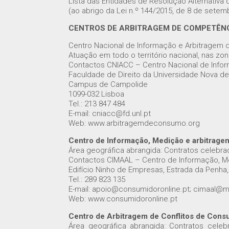
Lista das Entidades de Resolução Alternativa
(ao abrigo da Lei n.º 144/2015, de 8 de setem
CENTROS DE ARBITRAGEM DE COMPETÊNC
Centro Nacional de Informação e Arbitragem 
Atuação em todo o território nacional, nas z
Contactos CNIACC – Centro Nacional de Info
Faculdade de Direito da Universidade Nova de
Campus de Campolide
1099-032 Lisboa
Tel.: 213 847 484
E-mail: cniacc@fd.unl.pt
Web: www.arbitragemdeconsumo.org
Centro de Informação, Medição e arbitrage
Área geográfica abrangida: Contratos celebrad
Contactos CIMAAL – Centro de Informação, M
Edifício Ninho de Empresas, Estrada da Penha,
Tel.: 289 823 135
E-mail: apoio@consumidoronline.pt; cimaal@ma
Web: www.consumidoronline.pt
Centro de Arbitragem de Conflitos de Cons
Área geográfica abrangida: Contratos celebr