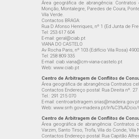
Área geográfica de abrangência: Contratos
Monção, Montalegre, Paredes de Coura, Ponte d
Vila Verde.
Contactos BRAGA:
Rua D Afonso Henriques, nº 1 (Ed Junta de F
Tel: 253 617 604
E-mail: geral@ciab.pt
VIANA DO CASTELO
Av Rocha Paris, nº 103 (Edifício Vila Rosa) 4
Tel: 258 809 335
E-mail: ciab.viana@cm-viana-castelo.pt
Web: www.ciab.pt
Centro de Arbitragem de Conflitos de Con
Área geográfica de abrangência Contratos c
Contactos Endereço postal: Rua Direita nº. 27
Tel.: 291 215 070
E-mail: centroarbitragem.srias@madeira.gov.p
Web: www.srrh.gov-madeira.pt/In%C3%ADcio/t
Centro de Arbitragem de Conflitos de Consu
Área geográfica de abrangência: Contratos 
Varzim, Santo Tirso, Trofa, Vila do Conde, Vila
Contactos Endereço postal: Rua Capitão Alfre