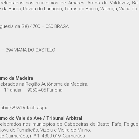
 celebrados nos municípios de Amares, Arcos de Valdevez, Bar
a Barca, Póvoa do Lanhoso, Terras do Bouro, Valença, Viana do Ca
reguesia da Sé) 4700 – 030 BRAGA
900 – 394 VIANA DO CASTELO
sumo da Madeira
elebrados na Região Autónoma da Madeira.
 – 1º andar – 9050-405 Funchal
t
abid/292/Default.aspx
mo do Vale do Ave / Tribunal Arbitral
celebrados nos municípios de Cabeceiras de Basto, Fafe, Felgue
 Nova de Famalicão, Vizela e Vieira do Minho.
do Guimarães, n.º 1, 4800-019, Guimarães