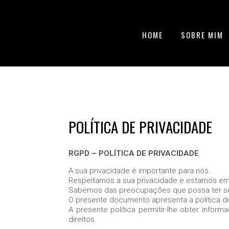
HOME
SOBRE MIM
POLÍTICA DE PRIVACIDADE
RGPD – POLÍTICA DE PRIVACIDADE
A sua privacidade é importante para nós.
Respeitamos a sua privacidade e estamos e
Sabemos das preocupações que possa ter sob
O presente documento apresenta a política de
A presente política permitir-lhe obter inf
direitos.