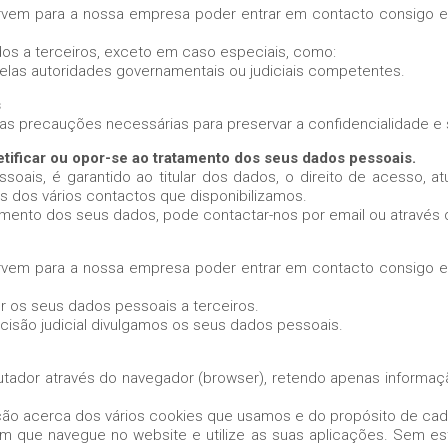
ervem para a nossa empresa poder entrar em contacto consigo e 
os a terceiros, exceto em caso especiais, como:
 pelas autoridades governamentais ou judiciais competentes.
s
 precauções necessárias para preservar a confidencialidade e
etificar ou opor-se ao tratamento dos seus dados pessoais.
ais, é garantido ao titular dos dados, o direito de acesso, at
és dos vários contactos que disponibilizamos.
amento dos seus dados, pode contactar-nos por email ou através 
ervem para a nossa empresa poder entrar em contacto consigo e 
 os seus dados pessoais a terceiros.
cisão judicial divulgamos os seus dados pessoais.
ador através do navegador (browser), retendo apenas informaçã
ção acerca dos vários cookies que usamos e do propósito de ca
m que navegue no website e utilize as suas aplicações. Sem es