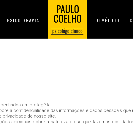
PSICOTERAPIA
O MÉTODO
C
mpenhados em protegê-la.
re a confidencialidade das informações e dados pessoais que n
 privacidade do nosso site.
ormações adicionais sobre a natureza e uso que fazemos dos dad