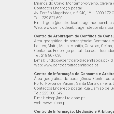
Miranda do Corvo, Montemor-o-Velho, Oliveira 
Contactos Endereço postal:
Av. Fernão Magalhães, n.º 240, 1º – 3000-172
Tel.: 239 821 690
E-mail: geral@centrodearbitragemdecoimbra
Web: www.centrodearbitragemdecoimbra.co
Centro de Arbitragem de Conflitos de Cons
Área geográfica de abrangência: Contratos c
Loures, Mafra, Moita, Montijo, Odivelas, Oeiras,
Contactos Endereço postal: Rua dos Dourador
Tel: 218 807 030
E-mail: juridico@centroarbitragemlisboa.pt / 
Web: www.centroarbitragemlisboa.pt
Centro de Informação de Consumo e Arbitr
Área geográfica de abrangência: Contratos c
Porto, Póvoa de Varzim, Santa Maria da Feira, 
Contactos Endereço postal: Rua Damião de Gói
Tel.: 225 508 349
E-mail: cicap@mail.telepac.pt
web: www.cicap.pt
Centro de Informação, Mediação e Arbitrag