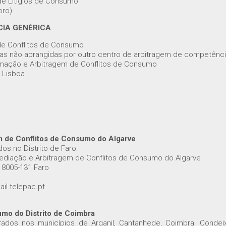
 de Litígios de Consumo
bro)
IA GENÉRICA
de Conflitos de Consumo
onas não abrangidas por outro centro de arbitragem de competênci
rmação e Arbitragem de Conflitos de Consumo
 Lisboa
m de Conflitos de Consumo do Algarve
os no Distrito de Faro.
ediação e Arbitragem de Conflitos de Consumo do Algarve
 8005-131 Faro
il.telepac.pt
umo do Distrito de Coimbra
ados nos municípios de Arganil, Cantanhede, Coimbra, Condeixa